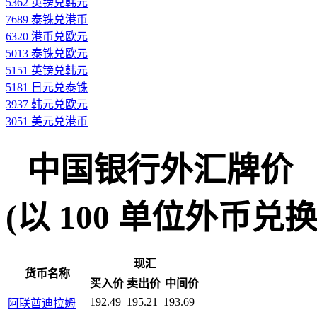
5362 英镑兑韩元
7689 泰铢兑港币
6320 港币兑欧元
5013 泰铢兑欧元
5151 英镑兑韩元
5181 日元兑泰铢
3937 韩元兑欧元
3051 美元兑港币
中国银行外汇牌价
(以 100 单位外币兑换人民
现汇
货币名称
买入价
卖出价
中间价
192.49
195.21
193.69
阿联酋迪拉姆