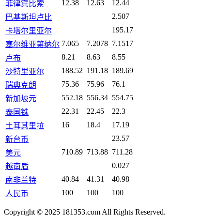
12.38
12.63
12.44
菲律宾比索
2.507
巴基斯坦卢比
195.17
卡塔尔里亚尔
7.065
7.2078
7.1517
塞尔维亚第纳尔
8.21
8.63
8.55
卢布
188.52
191.18
189.69
沙特里亚尔
75.36
75.96
76.1
瑞典克朗
552.18
556.34
554.75
新加坡元
22.31
22.45
22.3
泰国铢
16
18.4
17.19
土耳其里拉
23.57
新台币
710.89
713.88
711.28
美元
0.027
越南盾
40.84
41.31
40.98
南非兰特
100
100
100
人民币
Copyright © 2025 181353.com All Rights Reserved.