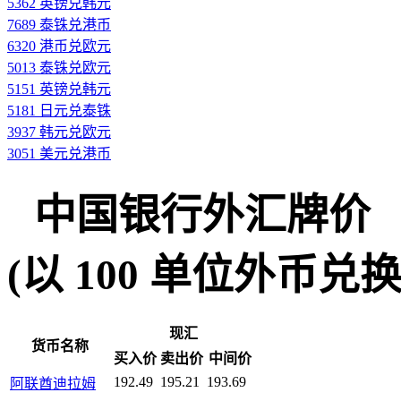
5362 英镑兑韩元
7689 泰铢兑港币
6320 港币兑欧元
5013 泰铢兑欧元
5151 英镑兑韩元
5181 日元兑泰铢
3937 韩元兑欧元
3051 美元兑港币
中国银行外汇牌价
(以 100 单位外币兑换人民
现汇
货币名称
买入价
卖出价
中间价
192.49
195.21
193.69
阿联酋迪拉姆